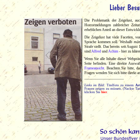
Die Problematik der Zeigelust, auc
Horrormeldungen zahlreicher Zeitu
erheblichen Anteil an dieser Entwickl
Die Zeigelust hat viele Facetten, 
Sprache kommen soll. Weshalb
män
Strafe stellt. Das bereits seit Augus
sind
Alfred
und
Achim
- hier zu klär
Wenn Sie alle Inhalte dieser Webpräs
Seite befinden. Eine direkte Auswa
Frameansicht
. Beachten Sie bitte, d
Fragen wenden Sie sich bitte direkt 
_____________________
Links im Bild:
Titelfoto zu einem
Ar
Frauen zeigen zu müssen. (Nackte Tat
klicken Sie
hier
.