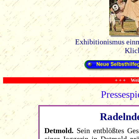
Exhibitionismus ein
Klic
+ + + Weit
Pressespi
Radelnde
Detmold.
Sein entblößtes Ges