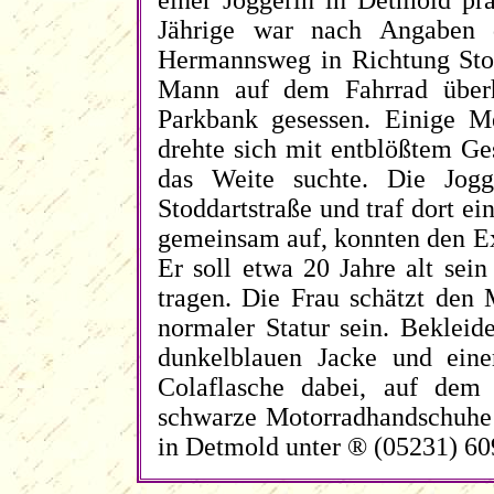
einer Joggerin in Detmold präs
Jährige war nach Angaben 
Hermannsweg in Richtung Stod
Mann auf dem Fahrrad überh
Parkbank gesessen. Einige Me
drehte sich mit entblößtem Ges
das Weite suchte. Die Jogg
Stoddartstraße und traf dort ei
gemeinsam auf, konnten den Exh
Er soll etwa 20 Jahre alt sei
tragen. Die Frau schätzt den 
normaler Statur sein. Bekleid
dunkelblauen Jacke und eine
Colaflasche dabei, auf dem
schwarze Motorradhandschuhe b
in Detmold unter ® (05231) 60