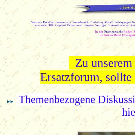
Startseite
Deckblatt
Frameansicht
Normalansicht
Einleitung
Aktuell
Fachtagungen
Ge
Leserbriefe
FKK+Zeigelust
Definitionen
Literatur
Sonstiges
Diskussionsforum
Kon
In der
Frameansicht
finden 
im linken Rand (Navigat
Zu unsere
Ersatzforum, sollte
Themenbezogene Diskussion
hie