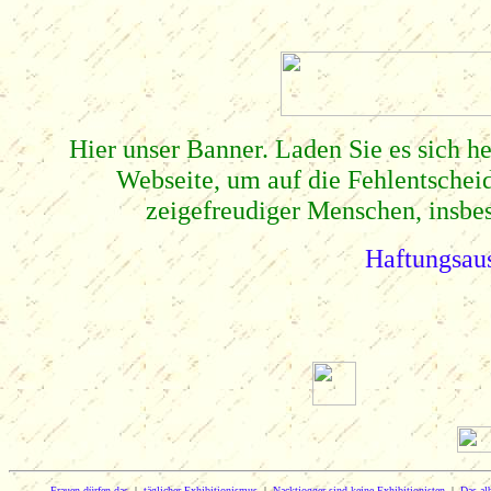
Hier unser Banner. Laden Sie es sich h
Webseite, um auf die Fehlentschei
zeigefreudiger Menschen, insb
Haftungsaus
Frauen dürfen das
|
täglicher Exhibitionismus
|
Nacktjogger sind keine Exhibitionisten
|
Das al