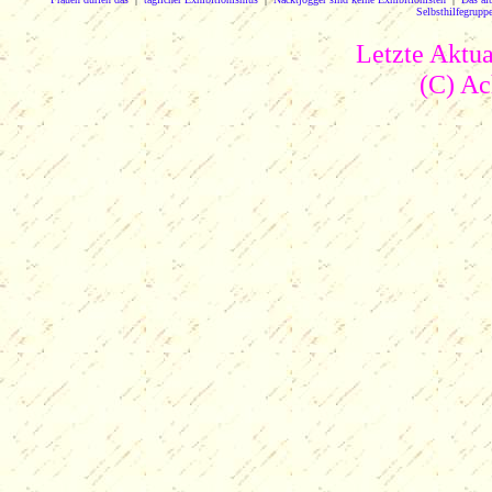
Selbsthilfegrupp
Letzte Aktua
(C) A